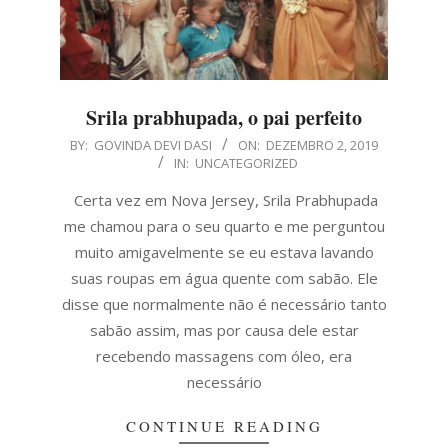
Srila prabhupada, o pai perfeito
2019-
BY:
GOVINDA DEVI DASI
ON:
DEZEMBRO 2, 2019
IN:
UNCATEGORIZED
12-
02
Certa vez em Nova Jersey, Srila Prabhupada
me chamou para o seu quarto e me perguntou
muito amigavelmente se eu estava lavando
suas roupas em água quente com sabão. Ele
disse que normalmente não é necessário tanto
sabão assim, mas por causa dele estar
recebendo massagens com óleo, era
necessário
CONTINUE READING