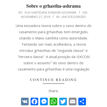
Sobre o grhastha-ashrama
2019-
BY:
SUA SANTIDADE DANAVIR GOSWAMI
ON:
NOVEMBRO 27, 2019
IN:
UNCATEGORIZED
11-
27
Uma inovadora teoria sobre o sexo dentro do
casamento para grhasthas tem emergido,
citando o Manu-samhita como autoridade.
Tentando ser mais acolhedora, a teoria
introduz grhasthas de “segunda classe” e
“terceira classe”. A atual posição da ISKCON
sobre o assunto¹ do sexo dentro do
casamento para grhasthas é uma regulação
CONTINUE READING
Share:
VK
Facebook
Messenger
WhatsApp
Twitter
Email
Share