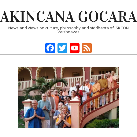
Skip
AKINCANA GOCARA
to
content
News and views on culture, philosophy and siddhanta of ISKCON
Vaishnavas
Facebook
Twitter
YouTube
Feed
Primary
Navigation
Menu