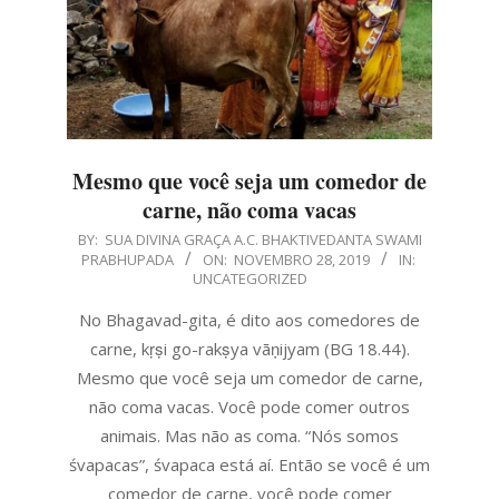
Mesmo que você seja um comedor de
carne, não coma vacas
2019-
BY:
SUA DIVINA GRAÇA A.C. BHAKTIVEDANTA SWAMI
PRABHUPADA
ON:
NOVEMBRO 28, 2019
IN:
11-
UNCATEGORIZED
28
No Bhagavad-gita, é dito aos comedores de
carne, kṛṣi go-rakṣya vāṇijyam (BG 18.44).
Mesmo que você seja um comedor de carne,
não coma vacas. Você pode comer outros
animais. Mas não as coma. “Nós somos
śvapacas”, śvapaca está aí. Então se você é um
comedor de carne, você pode comer