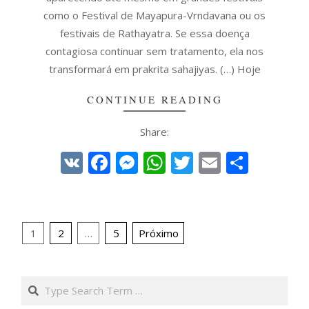
como o Festival de Mayapura-Vrndavana ou os
festivais de Rathayatra. Se essa doença
contagiosa continuar sem tratamento, ela nos
transformará em prakrita sahajiyas. (…) Hoje
CONTINUE READING
Share:
VK
Facebook
Messenger
WhatsApp
Twitter
Email
Share
Paginação
1
2
…
5
Próximo
de
posts
Search