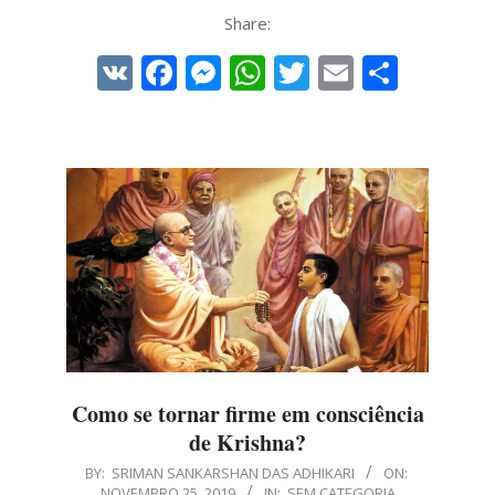
Share:
VK
Facebook
Messenger
WhatsApp
Twitter
Email
Share
Como se tornar firme em consciência
de Krishna?
2019-
BY:
SRIMAN SANKARSHAN DAS ADHIKARI
ON:
NOVEMBRO 25, 2019
IN:
SEM CATEGORIA