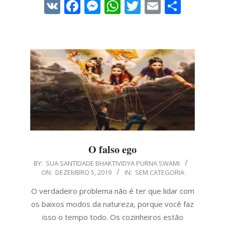
VK
Facebook
Messenger
WhatsApp
Twitter
Email
Share
O falso ego
2019-
BY:
SUA SANTIDADE BHAKTIVIDYA PURNA SWAMI
ON:
DEZEMBRO 5, 2019
IN:
SEM CATEGORIA
12-
05
O verdadeiro problema não é ter que lidar com
os baixos modos da natureza, porque você faz
isso o tempo todo. Os cozinheiros estão