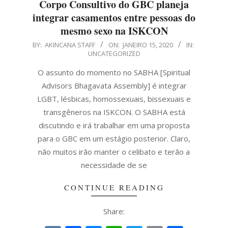
Corpo Consultivo do GBC planeja
integrar casamentos entre pessoas do
mesmo sexo na ISKCON
2020-
BY:
AKINCANA STAFF
ON:
JANEIRO 15, 2020
IN:
UNCATEGORIZED
01-
15
O assunto do momento no SABHA [Spiritual
Advisors Bhagavata Assembly] é integrar
LGBT, lésbicas, homossexuais, bissexuais e
transgêneros na ISKCON. O SABHA está
discutindo e irá trabalhar em uma proposta
para o GBC em um estágio posterior. Claro,
não muitos irão manter o celibato e terão a
necessidade de se
CONTINUE READING
Share: