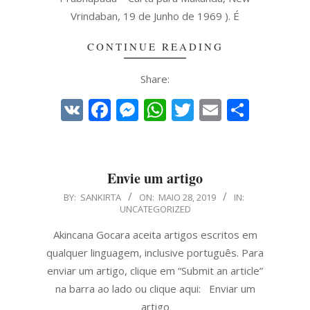
Vrindaban, 19 de Junho de 1969 ). É
CONTINUE READING
Share:
VK
Facebook
Messenger
WhatsApp
Twitter
Email
Share
Envie um artigo
2019-
BY:
SANKIRTA
ON:
MAIO 28, 2019
IN:
UNCATEGORIZED
05-
28
Akincana Gocara aceita artigos escritos em
qualquer linguagem, inclusive português. Para
enviar um artigo, clique em “Submit an article”
na barra ao lado ou clique aqui: Enviar um
artigo