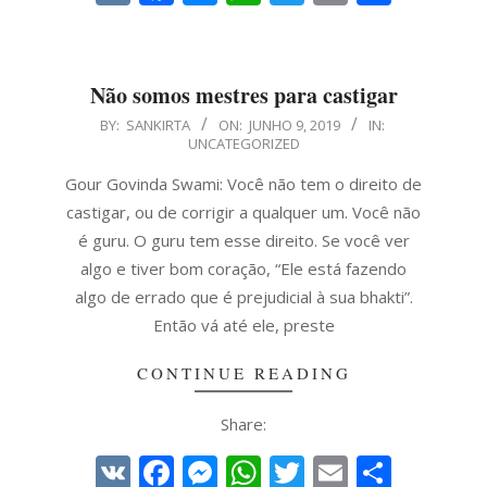
Não somos mestres para castigar
2019-
BY:
SANKIRTA
ON:
JUNHO 9, 2019
IN:
UNCATEGORIZED
06-
09
Gour Govinda Swami: Você não tem o direito de
castigar, ou de corrigir a qualquer um. Você não
é guru. O guru tem esse direito. Se você ver
algo e tiver bom coração, “Ele está fazendo
algo de errado que é prejudicial à sua bhakti”.
Então vá até ele, preste
CONTINUE READING
Share:
VK
Facebook
Messenger
WhatsApp
Twitter
Email
Share