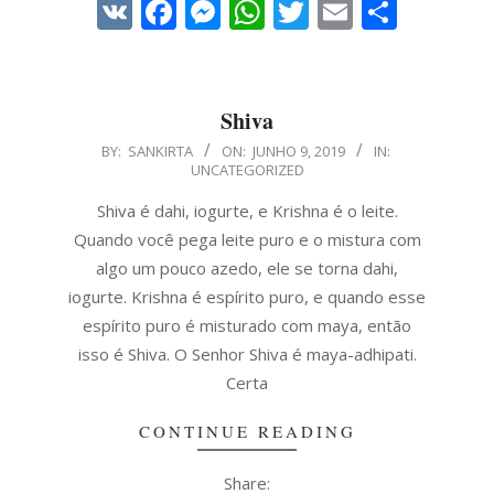
VK
Facebook
Messenger
WhatsApp
Twitter
Email
Share
Shiva
2019-
BY:
SANKIRTA
ON:
JUNHO 9, 2019
IN:
UNCATEGORIZED
06-
09
Shiva é dahi, iogurte, e Krishna é o leite.
Quando você pega leite puro e o mistura com
algo um pouco azedo, ele se torna dahi,
iogurte. Krishna é espírito puro, e quando esse
espírito puro é misturado com maya, então
isso é Shiva. O Senhor Shiva é maya-adhipati.
Certa
CONTINUE READING
Share: