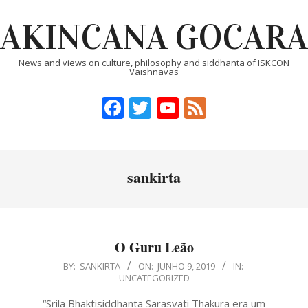
Skip
AKINCANA GOCARA
to
content
News and views on culture, philosophy and siddhanta of ISKCON
Vaishnavas
Facebook
Twitter
YouTube
Feed
Primary
Navigation
Menu
sankirta
O Guru Leão
2019-
BY:
SANKIRTA
ON:
JUNHO 9, 2019
IN:
UNCATEGORIZED
06-
09
“Srila Bhaktisiddhanta Sarasvati Thakura era um