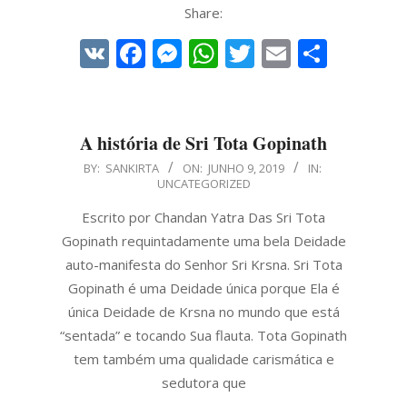
Share:
VK
Facebook
Messenger
WhatsApp
Twitter
Email
Share
A história de Sri Tota Gopinath
2019-
BY:
SANKIRTA
ON:
JUNHO 9, 2019
IN:
UNCATEGORIZED
06-
09
Escrito por Chandan Yatra Das Sri Tota
Gopinath requintadamente uma bela Deidade
auto-manifesta do Senhor Sri Krsna. Sri Tota
Gopinath é uma Deidade única porque Ela é
única Deidade de Krsna no mundo que está
“sentada” e tocando Sua flauta. Tota Gopinath
tem também uma qualidade carismática e
sedutora que