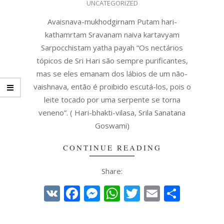
UNCATEGORIZED
06-
09
Avaisnava-mukhodgirnam Putam hari-
kathamrtam Sravanam naiva kartavyam
Sarpocchistam yatha payah “Os nectários
tópicos de Sri Hari são sempre purificantes,
mas se eles emanam dos lábios de um não-
vaishnava, então é proibido escutá-los, pois o
leite tocado por uma serpente se torna
veneno”. ( Hari-bhakti-vilasa, Srila Sanatana
Goswami)
CONTINUE READING
Share:
VK
Facebook
Messenger
WhatsApp
Twitter
Email
Share