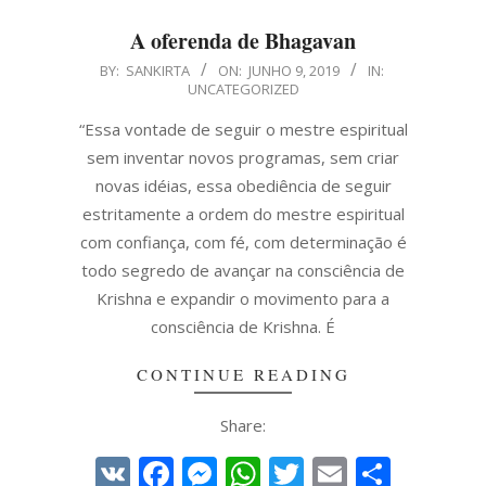
A oferenda de Bhagavan
2019-
BY:
SANKIRTA
ON:
JUNHO 9, 2019
IN:
UNCATEGORIZED
06-
09
“Essa vontade de seguir o mestre espiritual
sem inventar novos programas, sem criar
novas idéias, essa obediência de seguir
estritamente a ordem do mestre espiritual
com confiança, com fé, com determinação é
todo segredo de avançar na consciência de
Krishna e expandir o movimento para a
consciência de Krishna. É
CONTINUE READING
Share:
VK
Facebook
Messenger
WhatsApp
Twitter
Email
Share