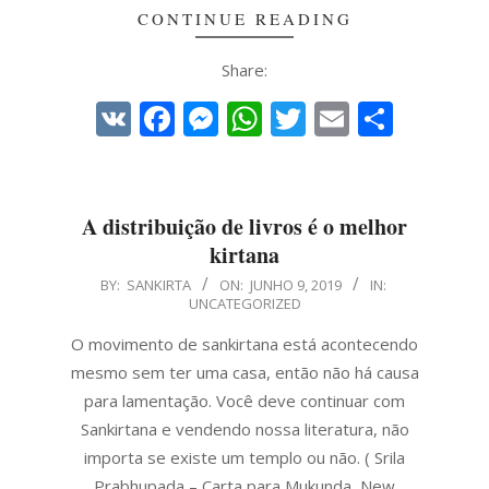
CONTINUE READING
Share:
VK
Facebook
Messenger
WhatsApp
Twitter
Email
Share
A distribuição de livros é o melhor
kirtana
2019-
BY:
SANKIRTA
ON:
JUNHO 9, 2019
IN:
UNCATEGORIZED
06-
09
O movimento de sankirtana está acontecendo
mesmo sem ter uma casa, então não há causa
para lamentação. Você deve continuar com
Sankirtana e vendendo nossa literatura, não
importa se existe um templo ou não. ( Srila
Prabhupada – Carta para Mukunda, New