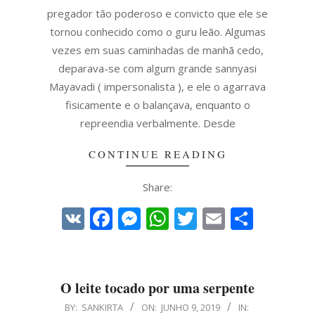
pregador tão poderoso e convicto que ele se
tornou conhecido como o guru leão. Algumas
vezes em suas caminhadas de manhã cedo,
deparava-se com algum grande sannyasi
Mayavadi ( impersonalista ), e ele o agarrava
fisicamente e o balançava, enquanto o
repreendia verbalmente. Desde
CONTINUE READING
Share:
VK
Facebook
Messenger
WhatsApp
Twitter
Email
Share
O leite tocado por uma serpente
2019-
BY:
SANKIRTA
ON:
JUNHO 9, 2019
IN: