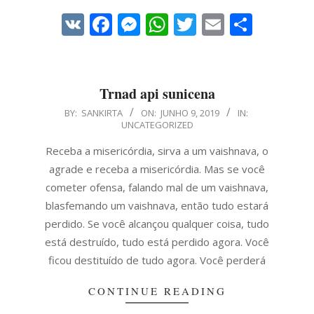
VK
Facebook
Messenger
WhatsApp
Twitter
Email
Share
Trnad api sunicena
2019-
BY:
SANKIRTA
ON:
JUNHO 9, 2019
IN:
UNCATEGORIZED
06-
09
Receba a misericórdia, sirva a um vaishnava, o
agrade e receba a misericórdia. Mas se você
cometer ofensa, falando mal de um vaishnava,
blasfemando um vaishnava, então tudo estará
perdido. Se você alcançou qualquer coisa, tudo
está destruído, tudo está perdido agora. Você
ficou destituído de tudo agora. Você perderá
CONTINUE READING