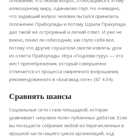
основании, что любой вопрос, относящийся к этому
иллюзорному миру, одинаково глуп. Но очевидно,
что задавший вопрос человек пытался принизить
положение Прабхупады и потому Шрила Прахупада
дал такой же остроумный и легкий ответ. И уже не
важно, понял ли собеседник, как глупо себя вел,
потому что другие слушатели смогли извлечь урок
из ответа Прабхупады. Игра «Подлови гуру» — это
жест пренебрежения, который совершенно
отличается от процесса смиренного вопрошания,
рекомендованного в «Бхагавад-гите» (БГ 4.34).
Сравнять шансы
Социальные сети стали площадкой, которая
уравнивает «игровое поле» публичных дебатов. Если
вы посещаете собрание любой из перечисленных в
прошлой части нашего цикла организаций, ход