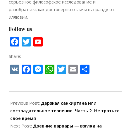
серьезное философское исследование и
разобраться, как достоверно отличить правду от
иллюзии.
Follow us
Facebook
Twitter
YouTube
Channel
Share:
VK
Facebook
Messenger
WhatsApp
Twitter
Email
Отправи
2020-
11-
Previous Post:
Дерзкая санкиртана или
24
сострадательное терпение. Часть 2. Не тратьте
свое время
Next Post:
Древние варвары — взгляд на