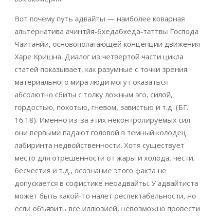
Вот почему путь адвайты — наиболее коварная
альтернатива ачинтйя-бхедабхеда-таттвы Господа
Чаитанйи, основополагающей концепции движения
Харе Кришна. Диалог из четвертой части цикла
статей показывает, как разумные с точки зрения
материального мира люди могут оказаться
абсолютно сбиты с толку ложным эго, силой,
гордостью, похотью, гневом, завистью и т.д. (БГ.
16.18). Именно из-за этих неконтролируемых сил
они первыми падают головой в темный колодец
лабиринта недвойственности. Хотя существует
место для отрешенности от жары и холода, чести,
бесчестия и т.д., осознание этого факта не
допускается в софистике неоадвайты. У адвайтиста
может быть какой-то налет респектабельности, но
если объявить все иллюзией, невозможно провести