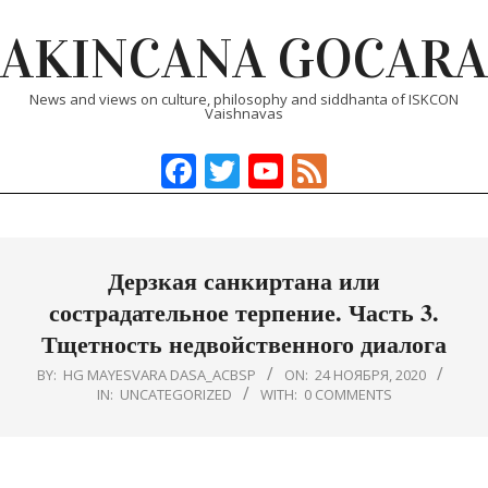
Skip
AKINCANA GOCARA
to
content
News and views on culture, philosophy and siddhanta of ISKCON
Vaishnavas
Facebook
Twitter
YouTube
Feed
Primary
Navigation
Menu
Дерзкая санкиртана или
сострадательное терпение. Часть 3.
Тщетность недвойственного диалога
BY:
HG MAYESVARA DASA_ACBSP
ON:
24 НОЯБРЯ, 2020
IN:
UNCATEGORIZED
WITH:
0 COMMENTS