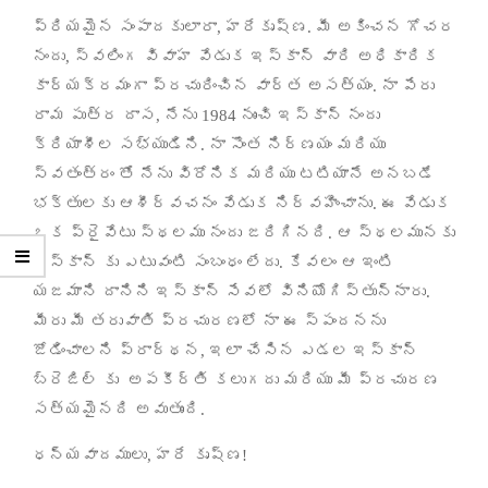
ప్రియమైన సంపాదకులారా
,
హరేకృష్ణ
.
మీ అకించన గోచర
నందు
,
స్వలింగ వివాహ వేడుక ఇస్కాన్ వారి అధికారిక
కార్యక్రమంగా ప్రచురించిన వార్త అసత్యం
.
నా పేరు
రామ పుత్ర దాస
,
నేను
1984
నుంచి ఇస్కాన్ నందు
క్రియాశీల సభ్యుడిని
.
నా సొంత నిర్ణయం మరియు
స్వతంత్రం తో నేను విరోనిక మరియు టటియానే అనబడే
భక్తులకు ఆశీర్వచనం వేడుక నిర్వహించాను
.
ఈ వేడుక
ఒక ప్రైవేటు స్థలము నందు జరిగినది
.
ఆ స్థలమునకు
ఇస్కాన్ కు ఎటువంటి సంబంధం లేదు
.
కేవలం ఆ ఇంటి
యజమాని దానిని ఇస్కాన్ సేవలో వినియోగిస్తున్నారు
.
మీరు మీ తరువాతి ప్రచురణలో నా ఈ స్పందనను
జోడించాలని ప్రార్థన
,
ఇలా చేసిన ఎడల ఇస్కాన్
బ్రెజిల్ కు
అపకీర్తి కలుగదు మరియు మీ ప్రచురణ
సత్యమైనది అవుతుంది
.
ధన్యవాదములు
,
హరే కృష్ణ
!