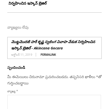
11
నిర్వహించిన ఇస్కాన్ బ్రెజిల్
వ్యాఖ్యలు లేవు
మొట్టమొదటి హరే కృష్ణ స్వలింగ వివాహ వేడుక నిర్వహించిన
ఇస్కాన్ బ్రెజిల్ - Akincana Gocara
అక్టోబర్ 11, 2019
PERMALINK
స్పందించండి
మీ ఈమెయిలు చిరునామా ప్రచురించబడదు.
తప్పనిసరి ఖాళీలు
*
‌తో
గుర్తించబడ్డాయి
వ్యాఖ్య
*