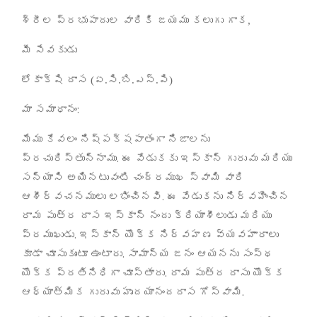
శ్రీల ప్రభుపాదుల వారికి జయము కలుగు గాక
,
మీ సేవకుడు
లోకాక్షి దాస
(
ఏ
.
సి
.
బి
.
ఎస్
.
పి
)
:
మా సమాధానం
మేము కేవలం నిష్పక్షపాతంగా నిజాలను
.
ప్రచురిస్తున్నాము
ఈ వేడుకకు ఇస్కాన్ గురువు మరియు
సన్యాసి అయినటువంటి చంద్రముఖ స్వామి వారి
.
ఆశీర్వచనములు లభించినవి
ఈ వేడుకను నిర్వహించిన
రామ పుత్ర దాస ఇస్కాన్ నందు క్రియాశీలుడు మరియు
.
ప్రముఖుడు
ఇస్కాన్ యొక్క నిర్వహణ వ్యవహారాలు
.
కూడా చూసుకుంటూ ఉంటారు
సామాన్య జనం ఆయనను సంస్థ
.
యొక్క ప్రతినిధిగా చూస్తారు
రామ పుత్ర దాసు యొక్క
.
ఆధ్యాత్మిక గురువు హృదయానందదాస గోస్వామి