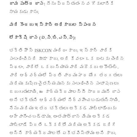
రామ పుత్ర దాస
:
నేను ప్రస్తుతం నవ గోకులానికి
నాయకుడు కాను
.
మరి కొందరు ఇస్కాన్ అధికారుల స్పందన
లోకాక్షి దాస
(
ఏ
.
సి
.
బి
.
ఎస్
.
పి
):
భక్తి హౌస్
ISKCON
మందిరం కాదు
.
ఇస్కాన్ వారికి
సంబంధించినది కూడా కాదు
.
అది కేవలం ఒక జంటకు చెందిన
స్థలం
.
వారిలో ఒకరు న్యాయవాది మరొకరు అకౌంటెంట్
.
వారి ఆధ్వర్యంలో ప్రతి వారము హఠ యోగ తరగతులు
మరియు కృష్ణచైతన్యమునకు సంబంధించిన సంభాషణలు
జరుగుతుంటాయి
.
ఈ కార్యక్రమాలన్నీ నారదముని దాస
అనే భక్తుని ఆధ్వర్యంలో నిర్వహించబడుతున్నాయి
.
నేను మరియు ఇతర భక్తులు అక్కడ మాట్లాడేందుకు
ఆహ్వానించబడ్డాము
.
అంతమాత్రాన మేము అక్కడ
మాట్లాడే ప్రతి ఒక్కరితో మరియు
అక్కడ జరిగే
అన్ని కార్యక్రమాలతో ఏకీభవిస్తాము అని కాదు
.