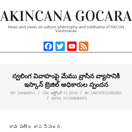
Skip
AKINCANA GOCARA
to
content
News and views on culture, philosophy and siddhanta of ISKCON
Vaishnavas
Facebook
Twitter
YouTube
Feed
Primary
Navigation
Menu
స్వలింగ వివాహంపై మేము వ్రాసిన వ్యాసానికి
ఇస్కాన్ బ్రెజిల్ అధికారుల స్పందన
BY:
SANKIRTA
ON:
అక్టోబర్ 11, 2019
IN:
UNCATEGORIZED
WITH:
0 COMMENTS
రామ పుత్ర దాస స్పందన
: