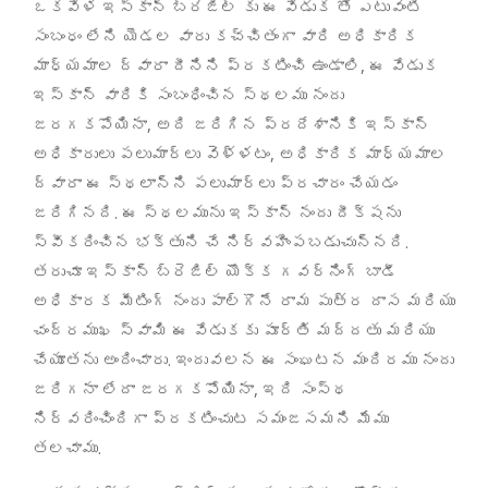
ఒకవేళ ఇస్కాన్ బ్రెజిల్ కు ఈ వేడుక తో ఎటువంటి
సంబంధం లేని యెడల వారు కచ్చితంగా వారి అధికారిక
,
మాధ్యమాల ద్వారా దీనిని ప్రకటించి ఉండాలి
ఈ వేడుక
ఇస్కాన్ వారికి సంబంధించిన స్థలము నందు
,
జరగకపోయినా
అది జరిగిన ప్రదేశానికి ఇస్కాన్
,
అధికారులు పలుమార్లు వెళ్ళటం
అధికారిక మాధ్యమాల
ద్వారా ఈ స్థలాన్ని పలుమార్లు ప్రచారం చేయడం
.
జరిగినది
ఈ స్థలమును ఇస్కాన్ నందు దీక్షను
.
స్వీకరించిన భక్తుని చే నిర్వహింపబడుచున్నది
తరుచూ ఇస్కాన్ బ్రెజిల్ యొక్క గవర్నింగ్ బాడీ
అధికారక మీటింగ్ నందు పాల్గొనే రామ పుత్ర దాస మరియు
చంద్రముఖ స్వామి ఈ వేడుకకు పూర్తి మద్దతు మరియు
.
చేయూతను అందించారు
ఇందువలన ఈ సంఘటన మందిరము నందు
,
జరిగనా లేదా జరగకపోయినా
ఇది సంస్థ
నిర్వరించిందిగా ప్రకటించుట సమంజసమని మేము
.
తలచాము