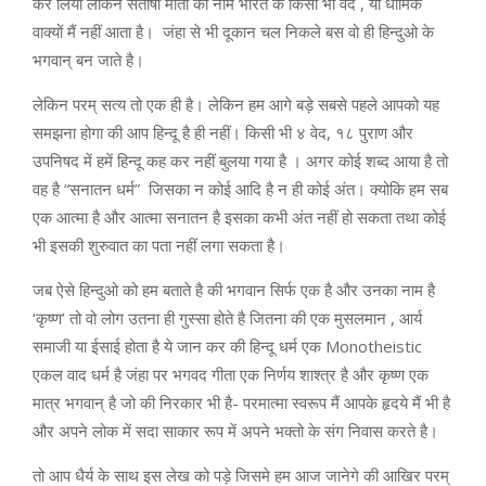
कर लिया लेकिन संतोषी माता का नाम भारत के किसी भी वेद , या धार्मिक
वाक्यों मैं नहीं आता है। जंहा से भी दूकान चल निकले बस वो ही हिन्दुओ के
भगवान् बन जाते है।
लेकिन परम् सत्य तो एक ही है। लेकिन हम आगे बड़े सबसे पहले आपको यह
समझना होगा की आप हिन्दू है ही नहीं। किसी भी ४ वेद, १८ पुराण और
उपनिषद में हमें हिन्दू कह कर नहीं बुलया गया है । अगर कोई शब्द आया है तो
वह है “सनातन धर्म” जिसका न कोई आदि है न ही कोई अंत। क्योकि हम सब
एक आत्मा है और आत्मा सनातन है इसका कभी अंत नहीं हो सकता तथा कोई
भी इसकी शुरुवात का पता नहीं लगा सकता है।
जब ऐसे हिन्दुओ को हम बताते है की भगवान सिर्फ एक है और उनका नाम है
‘कृष्ण’ तो वो लोग उतना ही गुस्सा होते है जितना की एक मुसलमान , आर्य
समाजी या ईसाई होता है ये जान कर की हिन्दू धर्म एक Monotheistic
एकल वाद धर्म है जंहा पर भगवद गीता एक निर्णय शाश्त्र है और कृष्ण एक
मात्र भगवान् है जो की निरकार भी है- परमात्मा स्वरूप मैं आपके हृदये मैं भी है
और अपने लोक में सदा साकार रूप में अपने भक्तो के संग निवास करते है।
तो आप धैर्य के साथ इस लेख को पड़े जिसमे हम आज जानेगे की आखिर परम्