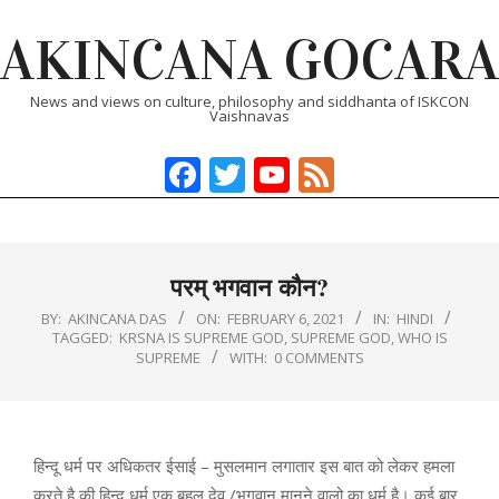
Skip
AKINCANA GOCARA
to
content
News and views on culture, philosophy and siddhanta of ISKCON
Vaishnavas
Facebook
Twitter
YouTube
Feed
Primary
Navigation
Menu
परम् भगवान कौन?
BY:
AKINCANA DAS
ON:
FEBRUARY 6, 2021
IN:
HINDI
TAGGED:
KRSNA IS SUPREME GOD
,
SUPREME GOD
,
WHO IS
SUPREME
WITH:
0 COMMENTS
हिन्दू धर्म पर अधिकतर ईसाई – मुसलमान लगातार इस बात को लेकर हमला
करते है की हिन्दू धर्म एक बहुल देव /भगवान मानने वालो का धर्म है। कई बार