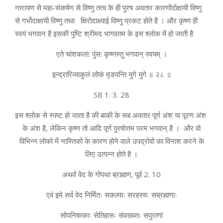
नारायण से महा-संकर्षण से विष्णु तत्व के ही पुरष अवतार कारणोंदोक्षायी विष्णु
से गर्भोदाक्षायी विष्णु तथा क्षिरोदाक्ष्याई विष्णु प्रकट होते है । और कृष्ण ही
स्वयं भगवान है इसकी पुष्टि श्रीमद भागवतम के इस श्लोक में हो जाती है
एते चांशकला: पुंस: कृष्णस्तु भगवान् स्वयम् ।
इन्द्रारिव्याकुलं लोकं मृडयन्ति युगे युगे ॥ २८ ॥
SB 1. 3. 28
इस श्लोक से स्पष्ट हो जाता है की बाकी के सब अवतार पूर्ण अंश या पूरण अंश
के अंश है, लेकिन कृष्ण तो आदि पूर्ण पुरषोत्तम परम भगवान् है । और वो
विभिन्न लोको में नास्तिको के कारण होने वाले उपद्रोवो का विनाश करने के
लिए उत्पन्न होते है ।
अथर्व वेद के गोपथा ब्राह्मण, पूर्व 2. 10
एवं इमे सर्व वेद निर्मितः सकल्पाः सरहस्यः सब्रह्मणाः
सोपनिषत्काः सेतिहासः संवख्यतः सपुराणां