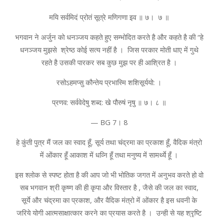
मयि सर्वमिदं प्रोतं सूत्रे मणिगणा इव ॥ ७। ७ ॥
भगवान ने अर्जुन को धनञ्जय कहते हुए सम्भोदित करते है और कहते है की “हे
धनञ्जय मुझसे श्रेष्ठ कोई सत्य नहीं है । जिस परकार मोती धाए में गुथे
रहते है उसकी पारकर सब कुछ मुझ पर ही आश्रित है ।
रसोऽहमप्सु कौन्तेय प्रभास्मि शशिसूर्ययो: ।
प्रणव: सर्ववेदेषु शब्द: खे पौरुषं नृषु ॥ ७। ८ ॥
— BG 7। 8
हे कुंती पुत्र मैं जल का स्वाद हूँ, सूर्य तथा चंद्रमा का प्रकाश हूँ, वैदिक मंत्रो
में ओंकार हूँ आकाश में धव्नि हूँ तथा मनुष्य में सामर्थ्ये हूँ ।
इस श्लोक से स्पष्ट होता है की आप जो भी भोतिक जगत में अनुभव करते हो वो
सब भगवान श्री कृष्ण की ही कृपा और विस्तार है , जैसे की जल का स्वाद,
सूर्ये और चंद्रमा का प्रकाश, और वैदिक मंत्रो में ओंकार है इस धवनी के
जरिये योगी आत्मसाक्षात्कार करने का प्रयास करते है । उन्ही से यह श्रृष्टि