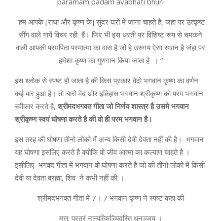
paramam padam avabhati bhuri
“हम आपके [राधा और कृष्ण के] सुंदर घरों में जाना चाहते हैं, जंहा पर उत्कृष्ट
सींग वाले गायें विचर रही हैं। फिर भी इस धरती पर विशिष्ट रूप से चमकने
वाली आपकी परमपिता परमात्मा का वास है जो हे उरुगय ऐसा स्थान है जंहा पर
हमेशा कृष्ण का गुणगान किया जाता है । “
इस श्लोक से स्पष्ट हो जाता है की किस प्रकार वेदो भगवान कृष्ण का वर्णन
कई बार हुआ है। तो चारो वेद और इतिहास भगवान श्रीकृष्ण को परम भगवान
स्वीकार करते है,
श्रीमदभगवत गीता जो निर्णय शास्त्र है उसमे भगवान
श्रीकृष्ण स्वयं घोषणा करते है की वो ही परम भगवान है।
इस तरह की घोषणा तीनो लोको मैं अन्य किसी देवी देवता नहीं की है। भगवान
यह घोषणा इसलिए करते है क्योकि वो जीव आत्मा का कल्याण चाहते है ।
इसीलिए भगवद गीता में भगवान वो घोषणा करते है जो की तीनो लोको में किसी
देवी या देवता ब्रह्मा, शिव ने कभी नहीं की ।
श्रीमदभगवत गीता में 7। 7 भगवान कृष्ण ने स्पष्ट कहा की
मत्त: परतरं नान्यत्किञ्चिदस्ति धनञ्जय ।