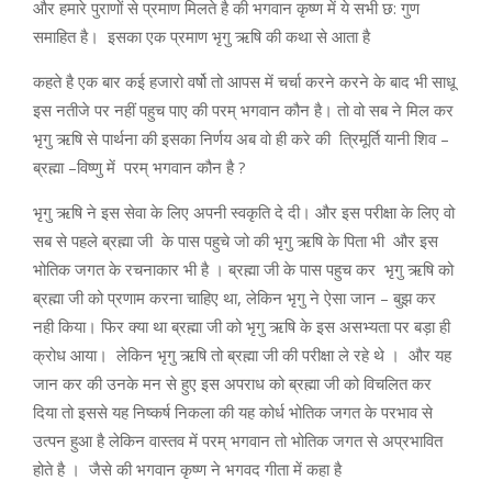
और हमारे पुराणों से प्रमाण मिलते है की भगवान कृष्ण में ये सभी छ: गुण
समाहित है। इसका एक प्रमाण भृगु ऋषि की कथा से आता है
कहते है एक बार कई हजारो वर्षो तो आपस में चर्चा करने करने के बाद भी साधू
इस नतीजे पर नहीं पहुच पाए की परम् भगवान कौन है। तो वो सब ने मिल कर
भृगु ऋषि से पार्थना की इसका निर्णय अब वो ही करे की त्रिमूर्ति यानी शिव –
ब्रह्मा –विष्णु में परम् भगवान कौन है ?
भृगु ऋषि ने इस सेवा के लिए अपनी स्वकृति दे दी। और इस परीक्षा के लिए वो
सब से पहले ब्रह्मा जी के पास पहुचे जो की भृगु ऋषि के पिता भी और इस
भोतिक जगत के रचनाकार भी है । ब्रह्मा जी के पास पहुच कर भृगु ऋषि को
ब्रह्मा जी को प्रणाम करना चाहिए था, लेकिन भृगु ने ऐसा जान – बुझ कर
नही किया। फिर क्या था ब्रह्मा जी को भृगु ऋषि के इस असभ्यता पर बड़ा ही
क्रोध आया। लेकिन भृगु ऋषि तो ब्रह्मा जी की परीक्षा ले रहे थे । और यह
जान कर की उनके मन से हुए इस अपराध को ब्रह्मा जी को विचलित कर
दिया तो इससे यह निष्कर्ष निकला की यह कोर्ध भोतिक जगत के परभाव से
उत्पन हुआ है लेकिन वास्तव में परम् भगवान तो भोतिक जगत से अप्रभावित
होते है । जैसे की भगवान कृष्ण ने भगवद गीता में कहा है