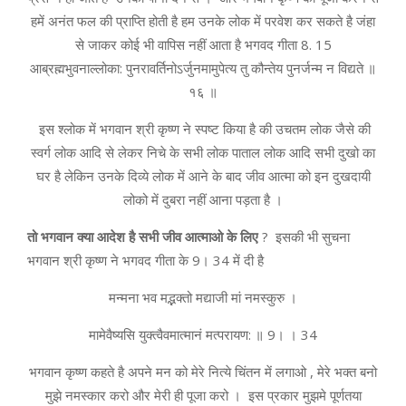
हमें अनंत फल की प्राप्ति होती है हम उनके लोक में परवेश कर सकते है जंहा
से जाकर कोई भी वापिस नहीं आता है भगवद गीता 8. 15
आब्रह्मभुवनाल्ल‍ोका: पुनरावर्तिनोऽर्जुनमामुपेत्य तु कौन्तेय पुनर्जन्म न विद्यते ॥
१६ ॥
इस श्लोक में भगवान श्री कृष्ण ने स्पष्ट किया है की उचतम लोक जैसे की
स्वर्ग लोक आदि से लेकर निचे के सभी लोक पाताल लोक आदि सभी दुखो का
घर है लेकिन उनके दिव्ये लोक में आने के बाद जीव आत्मा को इन दुखदायी
लोको में दुबरा नहीं आना पड़ता है ।
तो भगवान क्या आदेश है सभी जीव आत्माओ के लिए
? इसकी भी सुचना
भगवान श्री कृष्ण ने भगवद गीता के 9। 34 में दी है
मन्मना भव मद्भ‍क्तो मद्याजी मां नमस्कुरु ।
मामेवैष्यसि युक्त्वैवमात्मानं मत्परायण: ॥ 9। । 34
भगवान कृष्ण कहते है अपने मन को मेरे नित्ये चिंतन में लगाओ , मेरे भक्त बनो
मुझे नमस्कार करो और मेरी ही पूजा करो । इस प्रकार मुझमे पूर्णतया