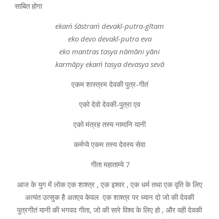
साबित होगा
ekaṁ śāstraṁ devakī-putra-gītam
eko devo devakī-putra eva
eko mantras tasya nāmāni yāni
karmāpy ekaṁ tasya devasya sevā
एकम शास्त्रम देवकी पुत्र-गीतं
एको देवो देवकी-पुत्रा एव
एको मंत्रह तस्य नामानि यानी
कर्मप्ये एकम तस्य देवस्य सेवा
गीता महाताम्ये 7
आज के युग में लोक एक शाश्त्र , एक इश्वर , एक धर्म तथा एक वृति के लिए
अत्यंत उत्सुक है अतएव केवल एक शाश्त्र पर ध्यान दो जो की देवकी
पुत्रगीतं यानी की भगवद गीता, जो की सारे विश्व के लिए हो , और वही देवकी