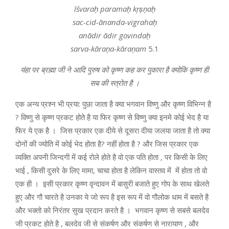
īśvaraḥ paramaḥ kṛṣṇaḥ
sac-cid-ānanda-vigrahaḥ
anādir ādir govindaḥ
sarva-kāraṇa-kāraṇam
5.1
यंहा पर ब्रह्मा जी ने आदि पुरुष को कृष्ण कह कर पुकारा है क्योकि कृष्ण ही
सब की स्त्रोत है ।
एक अन्य प्रश्न भी प्रया: पुछा जाता है क्या भगवान विष्णु और कृष्ण विभिन्न है
? विष्णु से कृष्ण प्रकट होते है या फिर कृष्ण से विष्णु क्या इनमे कोई भेद है या
फिर ये एक है । जिस प्रकार एक दीये से दूसरा दीया जलया जाता है तो क्या
दोनों की ज्योति में कोई भेद होता है? नहीं होता है ? और जिस प्रकार एक
व्यक्ति अपनी जिन्दगी में कई रोले होते है वो एक पति होता , पर किसी के लिए
भाई , किसी दुसरे के लिए मामा, चाचा होता है लेकिन वास्तव में में होता तो वो
एक ही । इसी प्रकार कृष्ण वृन्दावन में बासुरी बजाते हुए गोप के साथ खेलते
हुए और गौ चारते है उनका ये जो रूप है इस रूप में वो गौलोक धाम में बसते है
और भक्तो को निरंतर सुख प्रदान करते है । भगवान कृष्ण से सबसे बलदेव
जी प्रकट होते है , बलदेव जी से संकर्षण और संकर्षण से नारायाण , और