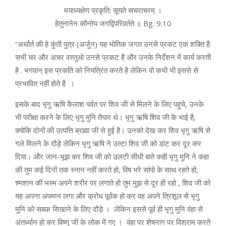
मयाध्यक्षेण प्रकृति: सूयते सचराचरम् ।
हेतुनानेन कौन्तेय जगद्विपरिवर्तते ॥ Bg. 9.10
“अर्थार्त की हे कुंती पुत्र (अर्जुन) यह भोतिक जगत उनसे प्रकट एक शक्ति है
सभी चर और अचर वस्तुओ उनसे प्रकट है और उनके निर्देशन में कार्य करती
है . भगवान् इस प्रकति को नियत्रिंत करते है लेकिन वो कभी भी इससे से
प्रभावित नहीं होते है ।
इसके बाद भृगु ऋषि कैलाश पर्वत पर शिव जी से मिलने के लिए पहुचे, उनके
भी परीक्षा करने के लिए भृगु मुनि तैयार थे। भृगु ऋषि शिव जी के भाई है,
क्योकि दोनों की उत्पत्ति ब्रह्मा जी से हुई है। उनको देख कर शिव भृगु ऋषि से
गले मिलने के दौड़े लेकिन भृगु ऋषि ने उल्टा शिव जी को डांट कर दूर कर
दिया। और जान-भूझ कर शिव जी को उलटी सीधी बाते कही भृगु मुनि ने कहा
की तुम कई दिनों तक स्नान नहीं करते हो, विष भरे सांपो के साथ रहते हो,
श्मशान की भस्म अपने शरीर पर लगाते हो तुम मुझ से दूर ही रहो , शिव जी को
यह अपना अपमान लगा और क्रोध पूर्वक हो कर वह अपने त्रिशूल से भृगु
मुनि को सबक सिखाने के लिए दौड़े । लेकिन इससे पूर्व ही भृगु मुनि वंहा से
अंतर्ध्यान हो कर विष्णु जी के लोक में गए । वंहा पर शेषनाग पर विश्राम करते