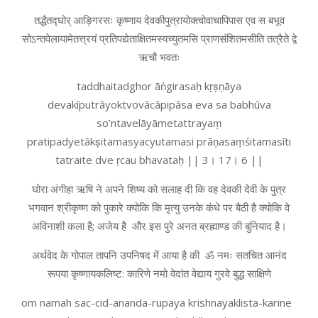
तद्धैतद्घोर् आङ्गिरसः कृष्णाय देवकीपुत्रायोक्त्वोवाचापिपास एव स बभूव
सोऽन्तवेलायामेतत्त्रयं प्रतिपद्येताक्षितमस्यच्युतमसि प्राणसंशितमसीति तत्रैते द्वे
ऋचौ भवतः
taddhaitadghor āṅgirasaḥ kṛṣṇāya
devakīputrāyoktvovācāpipāsa eva sa babhūva
so’ntavelāyāmetattrayaṃ
pratipadyetākṣitamasyacyutamasi prāṇasaṃśitamasīti
tatraite dve ṛcau bhavataḥ || 3। 17। 6 ||
घोरा अंगीहा ऋषि ने अपने शिष्य को सलाह दी कि वह देवकी देवी के पुत्र
भगवान श्रीकृष्ण को पुकारे क्योकि कि मृत्यु उनके कंधे पर बैठी है क्योकि वे
अविनाशी कला है; अजेय है और इस पुरे अनत ब्रह्माण्ड की बुनियाद है।
अर्थवेद के गोपाल तापनि उपनिषद में आया है की ॐ नमः सतचित आनंद
रूपया कृष्णायकलिष्ट: कारिणे नमो वेदांत वेद्याय गुरवे बुद्ध साक्षिणे
om namah sac-cid-ananda-rupaya krishnayaklista-karine