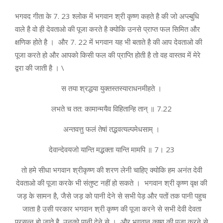
भगवद गीता के 7. 23 श्लोक में भगवान श्री कृष्ण कहते है की जो अप्ल्बुधि
वाले है वो ही देवताओ की पूजा करते है क्योकि उनसे प्राप्त फल सिमित और
क्षणिक होते है । और 7. 22 में भगवान यह भी बताते है की आप देवताओ की
पूजा करते हो और आपको किसी फल की प्राप्ति होती है तो वह वास्तव में मेरे
द्वरा की जाती है । \
स तया श्रद्धया युक्तस्तस्याराधनमीहते ।
लभते च तत: कामान्मयैव विहितान्हि तान् ॥ 7.22
अन्तवत्तु फलं तेषां तद्भ‍वत्यल्पमेधसाम् ।
देवान्देवयजो यान्ति मद्भ‍क्ता यान्ति मामपि ॥ 7। 23
तो हमे सीधा भगवान श्रीकृष्ण की शरण लेनी चाहिए क्योकि हम अनंत देवी
देवताओ की पूजा करके भी संतुष्ट नहीं हो सकते । भगवान श्री कृष्ण वृक्ष की
जड़ के सामन है, जैसे जड़ को पानी देने से सभी पेड़ और पतों तक पानी पहुच
जाता है उसी परकार भगवान श्री कृष्ण की पूजा करने से सभी देवी देवता
प्रसन्न हो जाते है उनको पानी देने से । और भगवान कृष्ण की पूजा करने से